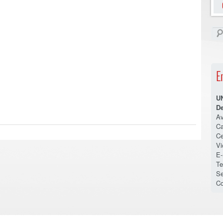
E
U
De
Av
Ca
Ce
V
E-
Te
Se
Co