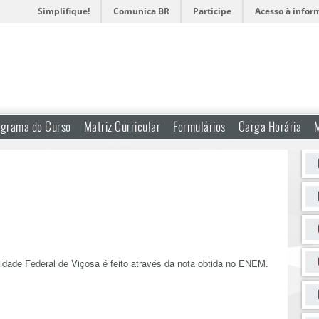
Simplifique!
Comunica BR
Participe
Acesso à infor
ograma do Curso
Matriz Curricular
Formulários
Carga Horária
idade Federal de Viçosa é feito através da nota obtida no ENEM.