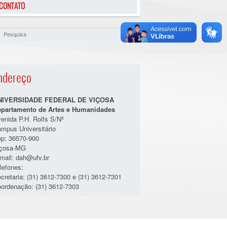
CONTATO
ndereço
NIVERSIDADE FEDERAL DE VIÇOSA
partamento de Artes e Humanidades
enida P.H. Rolfs S/Nº
mpus Universitário
p: 36570-900
içosa-MG
mail: dah@ufv.br
lefones:
cretaria: (31) 3612-7300 e (31) 3612-7301
ordenação: (31) 3612-7303