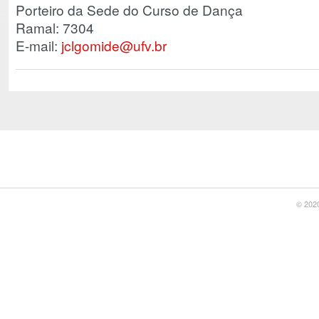
Porteiro da Sede do Curso de Dança
Ramal: 7304
E-mail:
jclgomide@ufv.br
© 2020