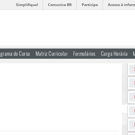
Simplifique!
Comunica BR
Participe
Acesso à infor
ograma do Curso
Matriz Curricular
Formulários
Carga Horária