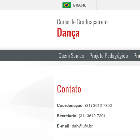
BRASIL
Curso de Graduação em
Dança
Quem Somos
Projeto Pedagógico
Pr
Contato
Coordenação
: (31) 3612-7303
Secretaria
: (31) 3612-7301
E-mail:
dah@ufv.br