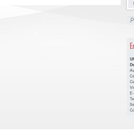
E
U
De
Av
Ca
Ce
V
E-
Te
Se
Co