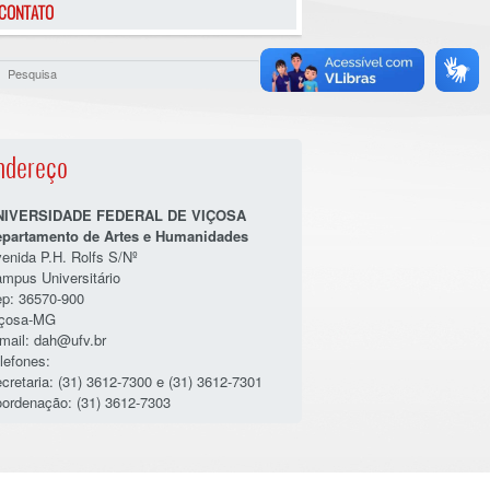
CONTATO
ndereço
NIVERSIDADE FEDERAL DE VIÇOSA
partamento de Artes e Humanidades
enida P.H. Rolfs S/Nº
mpus Universitário
p: 36570-900
içosa-MG
mail: dah@ufv.br
lefones:
cretaria: (31) 3612-7300 e (31) 3612-7301
ordenação: (31) 3612-7303