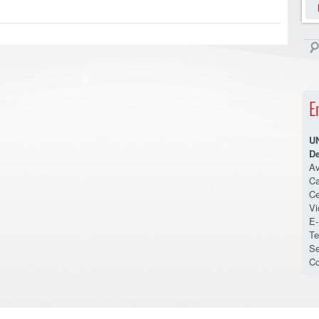
E
U
De
Av
Ca
Ce
V
E-
Te
Se
Co