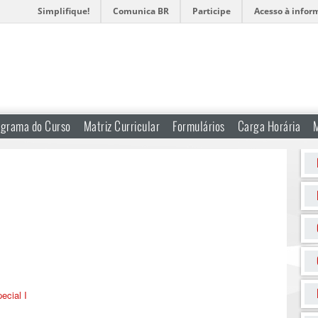
Simplifique!
Comunica BR
Participe
Acesso à infor
ograma do Curso
Matriz Curricular
Formulários
Carga Horária
ecial I