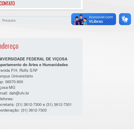
CONTATO
ndereço
NIVERSIDADE FEDERAL DE VIÇOSA
partamento de Artes e Humanidades
enida P.H. Rolfs S/Nº
mpus Universitário
p: 36570-900
içosa-MG
mail: dah@ufv.br
lefones:
cretaria: (31) 3612-7300 e (31) 3612-7301
ordenação: (31) 3612-7303