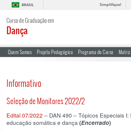
Simplifique!
BRASIL
Curso de Graduação em
Dança
Quem Somos
Projeto Pedagógico
Programa do Curso
Matriz
Informativo
Seleção de Monitores 2022/2
Edital 07/2022
– DAN 490 – Tópicos Especiais I: 
educação somática e dança
(
Encerrado
)